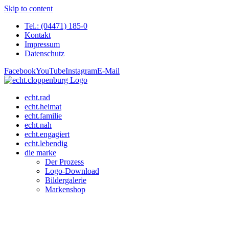
Skip to content
Tel.: (04471) 185-0
Kontakt
Impressum
Datenschutz
Facebook
YouTube
Instagram
E-Mail
echt.rad
echt.heimat
echt.familie
echt.nah
echt.engagiert
echt.lebendig
die marke
Der Prozess
Logo-Download
Bildergalerie
Markenshop