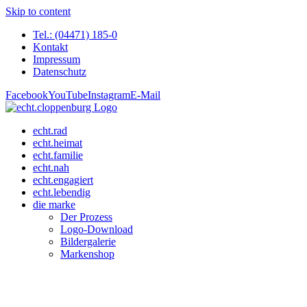
Skip to content
Tel.: (04471) 185-0
Kontakt
Impressum
Datenschutz
Facebook
YouTube
Instagram
E-Mail
echt.rad
echt.heimat
echt.familie
echt.nah
echt.engagiert
echt.lebendig
die marke
Der Prozess
Logo-Download
Bildergalerie
Markenshop