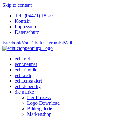
Skip to content
Tel.: (04471) 185-0
Kontakt
Impressum
Datenschutz
Facebook
YouTube
Instagram
E-Mail
echt.rad
echt.heimat
echt.familie
echt.nah
echt.engagiert
echt.lebendig
die marke
Der Prozess
Logo-Download
Bildergalerie
Markenshop