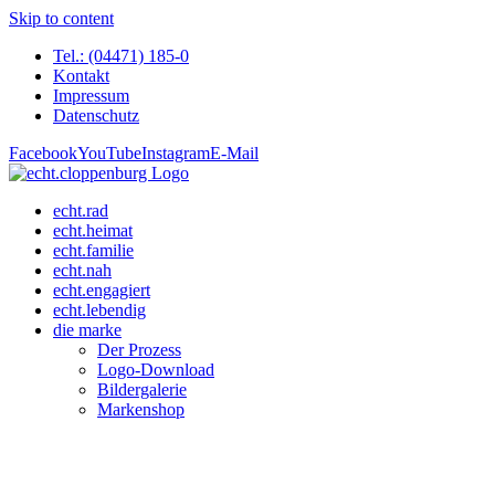
Skip to content
Tel.: (04471) 185-0
Kontakt
Impressum
Datenschutz
Facebook
YouTube
Instagram
E-Mail
echt.rad
echt.heimat
echt.familie
echt.nah
echt.engagiert
echt.lebendig
die marke
Der Prozess
Logo-Download
Bildergalerie
Markenshop