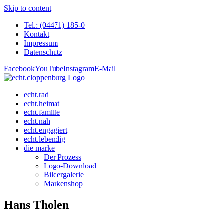
Skip to content
Tel.: (04471) 185-0
Kontakt
Impressum
Datenschutz
Facebook
YouTube
Instagram
E-Mail
echt.rad
echt.heimat
echt.familie
echt.nah
echt.engagiert
echt.lebendig
die marke
Der Prozess
Logo-Download
Bildergalerie
Markenshop
Hans Tholen