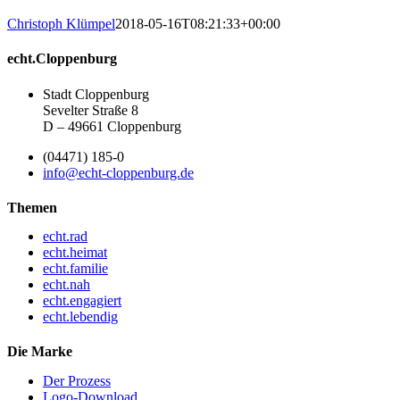
Christoph Klümpel
2018-05-16T08:21:33+00:00
echt.Cloppenburg
Stadt Cloppenburg
Sevelter Straße 8
D – 49661 Cloppenburg
(04471) 185-0
info@echt-cloppenburg.de
Themen
echt.rad
echt.heimat
echt.familie
echt.nah
echt.engagiert
echt.lebendig
Die Marke
Der Prozess
Logo-Download