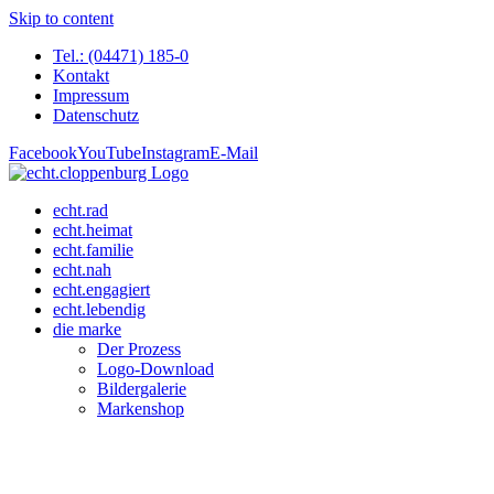
Skip to content
Tel.: (04471) 185-0
Kontakt
Impressum
Datenschutz
Facebook
YouTube
Instagram
E-Mail
echt.rad
echt.heimat
echt.familie
echt.nah
echt.engagiert
echt.lebendig
die marke
Der Prozess
Logo-Download
Bildergalerie
Markenshop