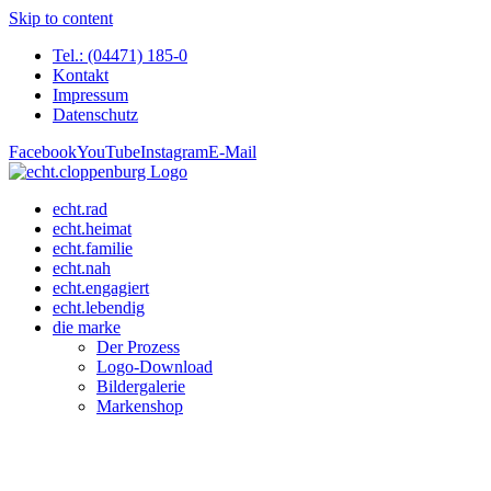
Skip to content
Tel.: (04471) 185-0
Kontakt
Impressum
Datenschutz
Facebook
YouTube
Instagram
E-Mail
echt.rad
echt.heimat
echt.familie
echt.nah
echt.engagiert
echt.lebendig
die marke
Der Prozess
Logo-Download
Bildergalerie
Markenshop