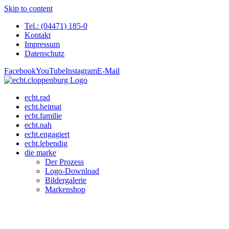
Skip to content
Tel.: (04471) 185-0
Kontakt
Impressum
Datenschutz
Facebook
YouTube
Instagram
E-Mail
echt.rad
echt.heimat
echt.familie
echt.nah
echt.engagiert
echt.lebendig
die marke
Der Prozess
Logo-Download
Bildergalerie
Markenshop