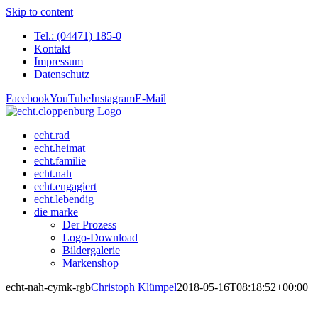
Skip to content
Tel.: (04471) 185-0
Kontakt
Impressum
Datenschutz
Facebook
YouTube
Instagram
E-Mail
echt.rad
echt.heimat
echt.familie
echt.nah
echt.engagiert
echt.lebendig
die marke
Der Prozess
Logo-Download
Bildergalerie
Markenshop
echt-nah-cymk-rgb
Christoph Klümpel
2018-05-16T08:18:52+00:00