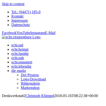
Skip to content
Tel.: (04471) 185-0
Kontakt
Impressum
Datenschutz
Facebook
YouTube
Instagram
E-Mail
echt.rad
echt.heimat
echt.familie
echt.nah
echt.engagiert
echt.lebendig
die marke
Der Prozess
Logo-Download
Bildergalerie
Markenshop
Denkwerkstatt2
Christoph Klümpel
2018-05-16T08:22:38+00:00