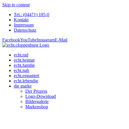
Skip to content
Tel.: (04471) 185-0
Kontakt
Impressum
Datenschutz
Facebook
YouTube
Instagram
E-Mail
echt.rad
echt.heimat
echt.familie
echt.nah
echt.engagiert
echt.lebendig
die marke
Der Prozess
Logo-Download
Bildergalerie
Markenshop