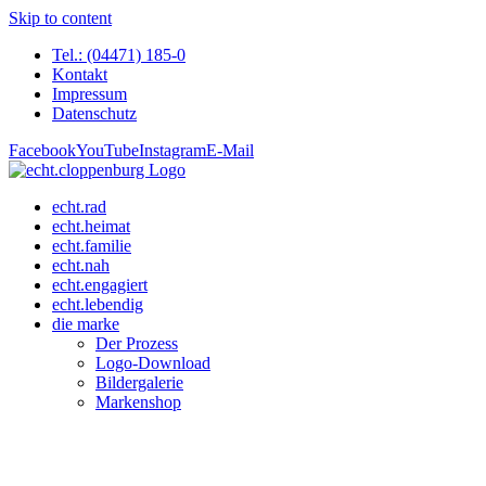
Skip to content
Tel.: (04471) 185-0
Kontakt
Impressum
Datenschutz
Facebook
YouTube
Instagram
E-Mail
echt.rad
echt.heimat
echt.familie
echt.nah
echt.engagiert
echt.lebendig
die marke
Der Prozess
Logo-Download
Bildergalerie
Markenshop