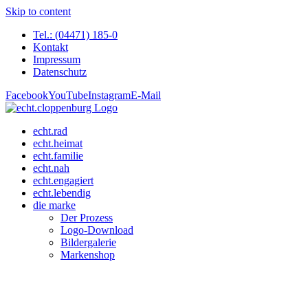
Skip to content
Tel.: (04471) 185-0
Kontakt
Impressum
Datenschutz
Facebook
YouTube
Instagram
E-Mail
echt.rad
echt.heimat
echt.familie
echt.nah
echt.engagiert
echt.lebendig
die marke
Der Prozess
Logo-Download
Bildergalerie
Markenshop