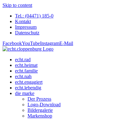
Skip to content
Tel.: (04471) 185-0
Kontakt
Impressum
Datenschutz
Facebook
YouTube
Instagram
E-Mail
echt.rad
echt.heimat
echt.familie
echt.nah
echt.engagiert
echt.lebendig
die marke
Der Prozess
Logo-Download
Bildergalerie
Markenshop