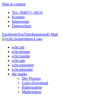
Skip to content
Tel.: (04471) 185-0
Kontakt
Impressum
Datenschutz
Facebook
YouTube
Instagram
E-Mail
echt.rad
echt.heimat
echt.familie
echt.nah
echt.engagiert
echt.lebendig
die marke
Der Prozess
Logo-Download
Bildergalerie
Markenshop