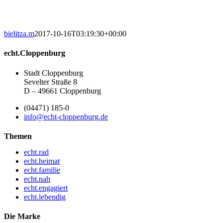
bielitza.m
2017-10-16T03:19:30+00:00
echt.Cloppenburg
Stadt Cloppenburg
Sevelter Straße 8
D – 49661 Cloppenburg
(04471) 185-0
info@echt-cloppenburg.de
Themen
echt.rad
echt.heimat
echt.familie
echt.nah
echt.engagiert
echt.lebendig
Die Marke