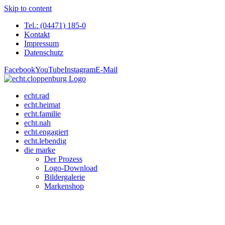
Skip to content
Tel.: (04471) 185-0
Kontakt
Impressum
Datenschutz
Facebook
YouTube
Instagram
E-Mail
echt.rad
echt.heimat
echt.familie
echt.nah
echt.engagiert
echt.lebendig
die marke
Der Prozess
Logo-Download
Bildergalerie
Markenshop