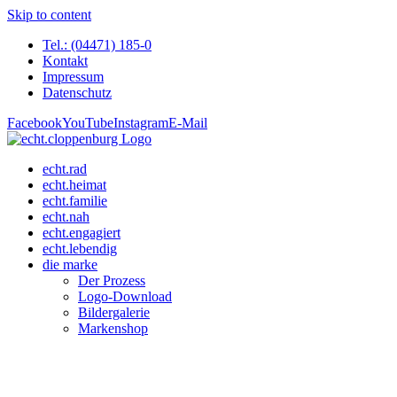
Skip to content
Tel.: (04471) 185-0
Kontakt
Impressum
Datenschutz
Facebook
YouTube
Instagram
E-Mail
echt.rad
echt.heimat
echt.familie
echt.nah
echt.engagiert
echt.lebendig
die marke
Der Prozess
Logo-Download
Bildergalerie
Markenshop