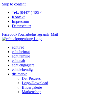
Skip to content
Tel.: (04471) 185-0
Kontakt
Impressum
Datenschutz
Facebook
YouTube
Instagram
E-Mail
echt.rad
echt.heimat
echt.familie
echt.nah
echt.engagiert
echt.lebendig
die marke
Der Prozess
Logo-Download
Bildergalerie
Markenshop