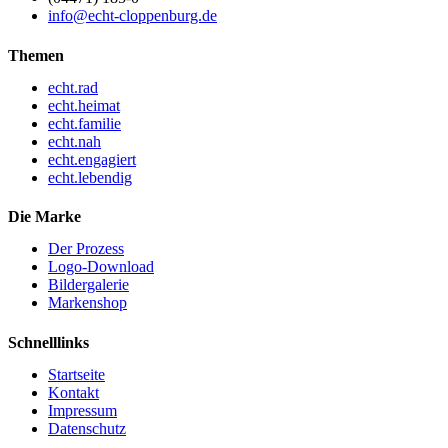
info@echt-cloppenburg.de
Themen
echt.rad
echt.heimat
echt.familie
echt.nah
echt.engagiert
echt.lebendig
Die Marke
Der Prozess
Logo-Download
Bildergalerie
Markenshop
Schnelllinks
Startseite
Kontakt
Impressum
Datenschutz